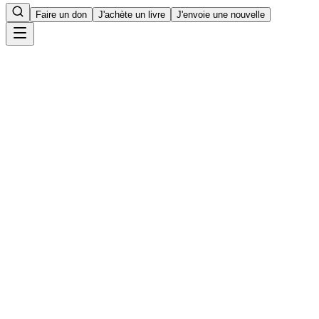
Faire un don
J'achète un livre
J'envoie une nouvelle
Accueil
2
min de lecture