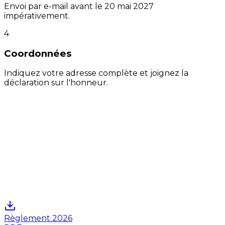
Envoi par e-mail avant le 20 mai 2027
impérativement.
4
Coordonnées
Indiquez votre adresse complète et joignez la
déclaration sur l'honneur.
📜 Déclaration sur l'honneur
À copier obligatoirement
"Je soussigné(e)
« prénom nom »
déclare sur
l'honneur que ce texte,
« titre »
, a bien été écrit par
moi."
Règlement 2026