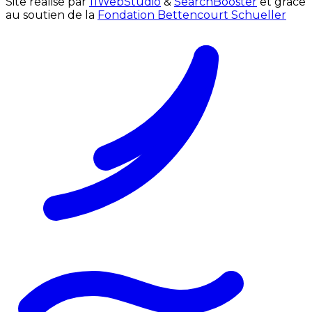
Site réalisé par
11WebStudio
&
SearchBooster
et grâce
au soutien de la
Fondation Bettencourt Schueller