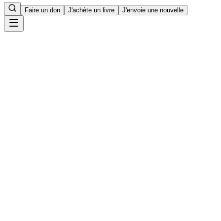
Faire un don
J'achète un livre
J'envoie une nouvelle
Accueil
14
min de lecture