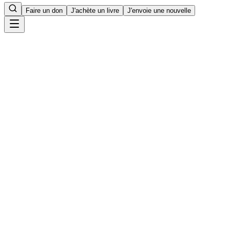
Faire un don
J'achète un livre
J'envoie une nouvelle
Accueil
11
min de lecture