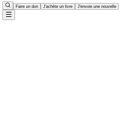
Faire un don
J'achète un livre
J'envoie une nouvelle
Accueil
7
min de lecture