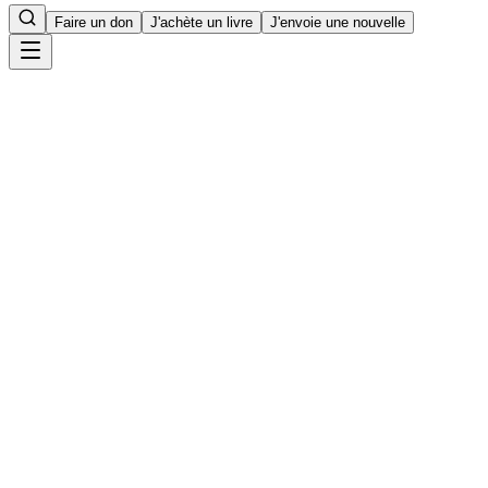
Faire un don
J'achète un livre
J'envoie une nouvelle
Accueil
8
min de lecture