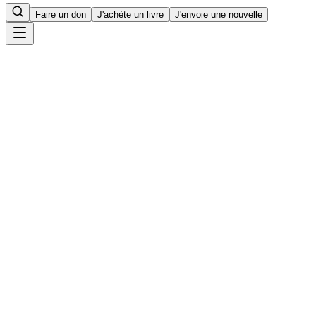
Faire un don
J'achète un livre
J'envoie une nouvelle
Accueil
5
min de lecture