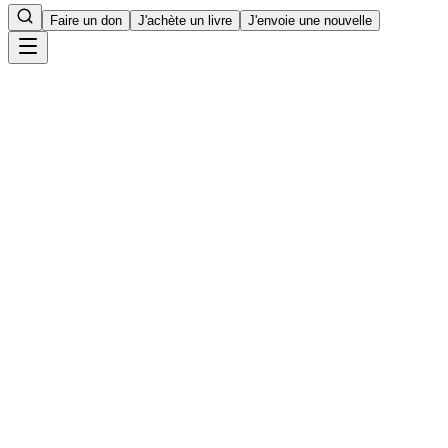
Faire un don
J'achète un livre
J'envoie une nouvelle
Accueil
8
min de lecture